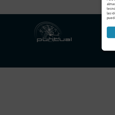
almac
tecno
las i
puede