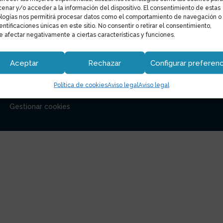
enar y/o acceder a la información del dispositivo. El consentimiento de estas
logías nos permitirá procesar datos como el comportamiento de navegación o
dentificaciones únicas en este sitio. No consentir o retirar el consentimiento,
 afectar negativamente a ciertas características y funciones.
Nuestra web
Síguenos en F
Contacto
Aceptar
Rechazar
Configurar preferenc
Aviso legal
Política de cookies
Aviso legal
Aviso legal
Política de cookies
Gestionar cookies