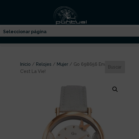
Seleccionar página
Inicio
/
Relojes
/
Mujer
/ Go 698656 Envole Moi
C’est La Vie!