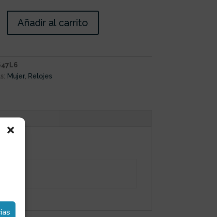
Añadir al carrito
47L6
s:
Mujer
,
Relojes
ias