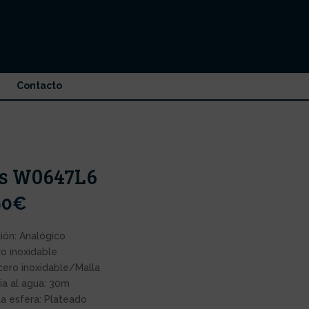
Contacto
s W0647L6
90
€
ción: Analógico
ro inoxidable
cero inoxidable/Malla
ia al agua: 30m
la esfera: Plateado