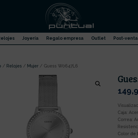
elojes
Joyería
Regalo empresa
Outlet
Post-venta
o
/
Relojes
/
Mujer
/ Guess W0647L6
Gues
149,
Visualiza
Caja: Ace
Correa: A
Resistenc
Color de 