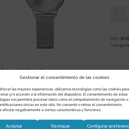
SKU:
W06
Categoría
nformación adicional
Gestionar el consentimiento de las cookies
Información adicional
ofrecer las mejores experiencias, utilizamos tecnologías como las cookies para
enar y/o acceder a la información del dispositivo. El consentimiento de estas
logías nos permitirá procesar datos como el comportamiento de navegación o
Marca
Guess
dentificaciones únicas en este sitio. No consentir o retirar el consentimiento,
 afectar negativamente a ciertas características y funciones.
Aceptar
Rechazar
Configurar preferenc