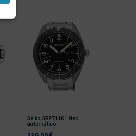
Seiko SRP711K1 Neo
automático
329,00
€