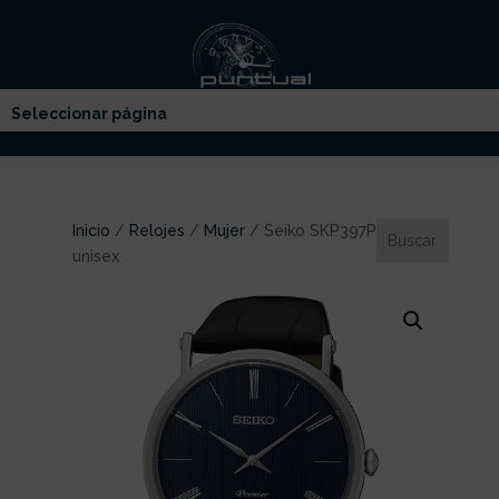
Seleccionar página
Inicio
/
Relojes
/
Mujer
/ Seiko SKP397P1 Premier
unisex